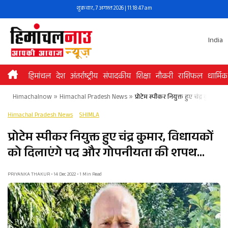
Skip
शुक्रवार, 7 अगस्त 2026 | 11:18:47 am
to
content
India
हिमांचल
देश
अंतर्राष्ट्रीय
संपादकीय
शिक्षा
नौकरी
राशिफल
धार्मिक
Himachalnow
»
Himachal Pradesh News
»
प्रोटेम स्पीकर नियुक्त हुए चंद्र कुम
Himachal Pradesh News
SHIMLA
प्रोटेम स्पीकर नियुक्त हुए चंद्र कुमार, विधायकों
को दिलाएंगे पद और गोपनीयता की शपथ…
PRIYANKA THAKUR • 14 Dec 2022 • 1 Min Read