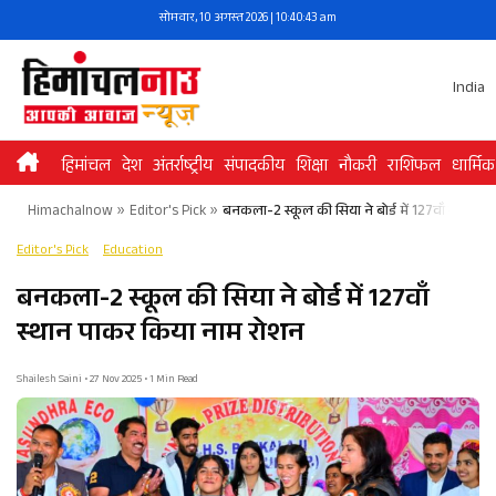
Skip
सोमवार, 10 अगस्त 2026 | 10:40:44 am
to
content
India
हिमांचल
देश
अंतर्राष्ट्रीय
संपादकीय
शिक्षा
नौकरी
राशिफल
धार्मिक
Himachalnow
»
Editor's Pick
»
बनकला-2 स्कूल की सिया ने बोर्ड में 127वाँ स्थान 
Editor's Pick
Education
बनकला-2 स्कूल की सिया ने बोर्ड में 127वाँ
स्थान पाकर किया नाम रोशन​
Shailesh Saini • 27 Nov 2025 • 1 Min Read