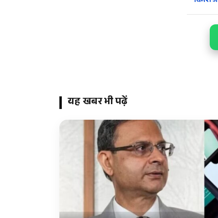
विमर्श ज
यह खबर भी पढ़ें