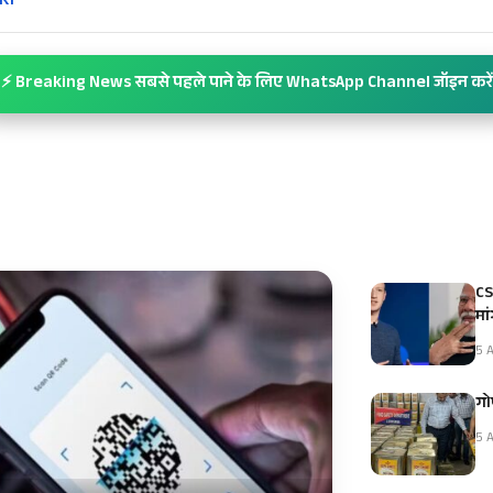
ारी
⚡ Breaking News सबसे पहले पाने के लिए WhatsApp Channel जॉइन करें
CS
मा
5 A
गोप
5 A