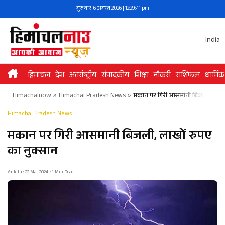
Skip
गुरुवार, 6 अगस्त 2026 | 12:29:41 pm
to
content
India
हिमांचल
देश
अंतर्राष्ट्रीय
संपादकीय
शिक्षा
नौकरी
राशिफल
धार्मिक
Himachalnow
»
Himachal Pradesh News
»
मकान पर गिरी आसमानी बिजली, लाखों
Himachal Pradesh News
मकान पर गिरी आसमानी बिजली, लाखों रुपए
का नुक्सान
Ankita • 22 Mar 2024 • 1 Min Read