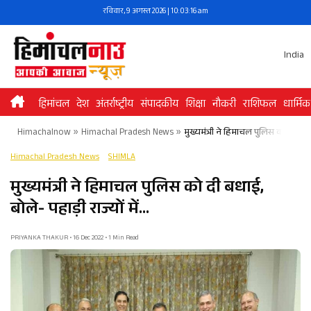
Skip
रविवार, 9 अगस्त 2026 | 10:03:16 am
to
content
India
हिमांचल
देश
अंतर्राष्ट्रीय
संपादकीय
शिक्षा
नौकरी
राशिफल
धार्मिक
Himachalnow
»
Himachal Pradesh News
»
मुख्यमंत्री ने हिमाचल पुलिस को दी बधाई
Himachal Pradesh News
SHIMLA
मुख्यमंत्री ने हिमाचल पुलिस को दी बधाई,
बोले- पहाड़ी राज्यों में…
PRIYANKA THAKUR • 16 Dec 2022 • 1 Min Read