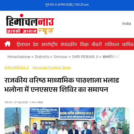
Skip
गुरुवार, 6 अगस्त 2026 | 7:40:20 am
to
content
India
हिमांचल
देश
अंतर्राष्ट्रीय
संपादकीय
शिक्षा
नौकरी
राशिफल
धार्मिक
Himachalnow
»
Districts
»
Sirmour
»
SHRI RENUKA JI
»
राजकीय वरिष्ठ माध्
SHRI RENUKA JI
Himachal Pradesh News
राजकीय वरिष्ठ माध्यमिक पाठशाला भलाड
भलोना में एनएसएस शिविर का समापन
NEHA • 27 Sep 2024 • 1 Min Read