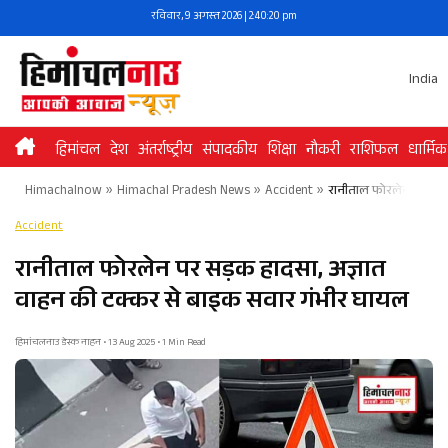
Skip
रविवार, 9 अगस्त 2026 | 2:40:20 pm
to
content
India
हिमांचल
देश
अंतर्राष्ट्रीय
संपादकीय
शिक्षा
नौकरी
राशिफल
धार्मिक
Himachalnow
»
Himachal Pradesh News
»
Accident
»
रानीताल फोरलेन पर सड़
Accident
रानीताल फोरलेन पर सड़क हादसा, अज्ञात
वाहन की टक्कर से बाइक सवार गंभीर घायल
हिमांचलनाउ डेस्क नाहन • 13 Aug 2025 • 1 Min Read