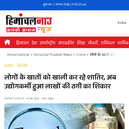
Skip
शुक्रवार, 7 अगस्त 2026 | 11:50:23 pm
to
content
India
हिमांचल
देश
अंतर्राष्ट्रीय
संपादकीय
शिक्षा
नौकरी
राशिफल
धार्मिक
Himachalnow
»
Himachal Pradesh News
»
Crime
»
लोगों के खातों को खाली कर
Crime
SOLAN
लोगों के खातों को खाली कर रहे शातिर, अब
उद्योगकर्मी हुआ लाखों की ठगी का शिकार
SAPNA THAKUR • 16 Dec 2022 • 1 Min Read