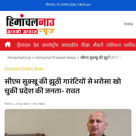
Skip
सोमवार, 10 अगस्त 2026 | 1:46:41 pm
to
content
India
हिमांचल
देश
अंतर्राष्ट्रीय
संपादकीय
शिक्षा
नौकरी
राशिफल
धार्मिक
Himachalnow
»
Himachal Pradesh News
»
सीएम सुक्खू की झूठी गारंटियों से भरो
Himachal Pradesh News
सीएम सुक्खू की झूठी गारंटियों से भरोसा खो
चुकी प्रदेश की जनता- रावत
PARUL • 21 Apr 2024 • 1 Min Read