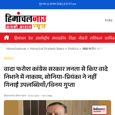
Skip
गुरुवार, 6 अगस्त 2026 | 4:57:07 am
to
content
India
हिमांचल
देश
अंतर्राष्ट्रीय
संपादकीय
शिक्षा
नौकरी
राशिफल
धार्मिक
Himachalnow
»
Himachal Pradesh News
»
Politics
»
वादा फरोश कांग्रेस सरकार ज
Politics
वादा फरोश कांग्रेस सरकार जनता से किए वादे
निभाने में नाकाम, सोनिया-प्रियंका ने नहीं
गिनाईं उपलब्धियाँ/विनय गुप्ता
हिमांचलनाउ डेस्क नाहन • 14 Oct 2025 • 1 Min Read