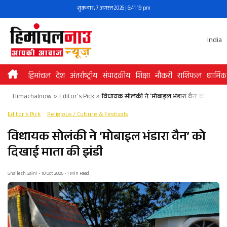
Skip
शुक्रवार, 7 अगस्त 2026 | 6:41:20 pm
to
content
India
हिमांचल
देश
अंतर्राष्ट्रीय
संपादकीय
शिक्षा
नौकरी
राशिफल
धार्मिक
Himachalnow
»
Editor's Pick
»
विधायक सोलंकी ने ‘मोबाइल भंडारा वैन’ को दिखाई 
Editor's Pick
Religious / Culture & Festivals
विधायक सोलंकी ने ‘मोबाइल भंडारा वैन’ को
दिखाई माता की झंडी
Shailesh Saini • 10 Oct 2025 • 1 Min Read