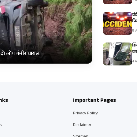
5 A
चं
पि
5 A
डि
का
, दो लोग गंभीर घायल
4 A
nks
Important Pages
Privacy Policy
s
Disclaimer