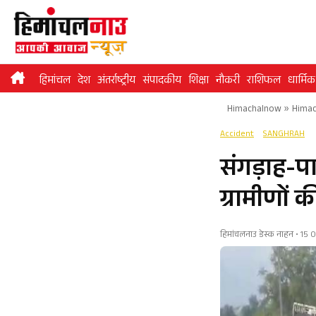
Skip
to
content
हिमांचल
देश
अंतर्राष्ट्रीय
संपादकीय
शिक्षा
नौकरी
राशिफल
धार्मिक
Himachalnow
»
Himac
Accident
SANGHRAH
संगड़ाह-प
ग्रामीणों 
हिमांचलनाउ डेस्क नाहन • 15