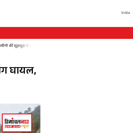
India
ामीणों की सूझबूझ से टला बड़ा हादसा
लोग घायल,