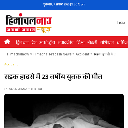
Skip
शुक्रवार, 7 अगस्त 2026 | 9:55:42 pm
to
content
India
हिमांचल
देश
अंतर्राष्ट्रीय
संपादकीय
शिक्षा
नौकरी
राशिफल
धार्मिक
Himachalnow
»
Himachal Pradesh News
»
Accident
»
सड़क हादसे में 23 वर्षी
Accident
सड़क हादसे में 23 वर्षीय युवक की मौत
PARUL • 28 Sep 2024 • 1 Min Read