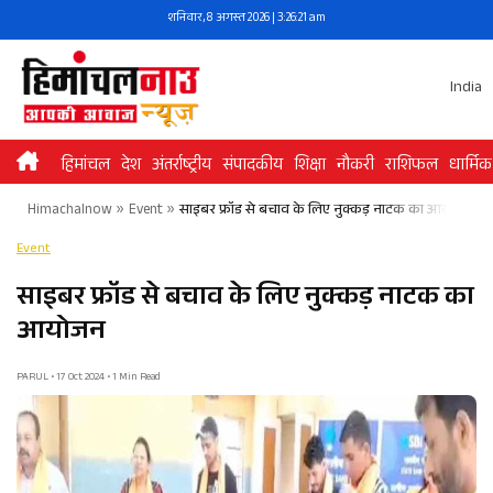
Skip
शनिवार, 8 अगस्त 2026 | 3:26:21 am
to
content
India
हिमांचल
देश
अंतर्राष्ट्रीय
संपादकीय
शिक्षा
नौकरी
राशिफल
धार्मिक
Himachalnow
»
Event
»
साइबर फ्रॉड से बचाव के लिए नुक्कड़ नाटक का आयोजन
Event
साइबर फ्रॉड से बचाव के लिए नुक्कड़ नाटक का
आयोजन
PARUL • 17 Oct 2024 • 1 Min Read