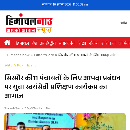
Skip
सोमवार, 10 अगस्त 2026 | 11:03:32 am
to
content
India
हिमांचल
देश
अंतर्राष्ट्रीय
संपादकीय
शिक्षा
नौकरी
राशिफल
धार्मिक
Himachalnow
»
Editor's Pick
»
सिरमौर की11 पंचायतों के लिए आपदा प्रबंधन पर युवा 
Editor's Pick
Event
सिरमौर की11 पंचायतों के लिए आपदा प्रबंधन
पर युवा स्वयंसेवी प्रशिक्षण कार्यक्रम का
आगाज
Shailesh Saini • 16 Sep 2024 • 1 Min Read