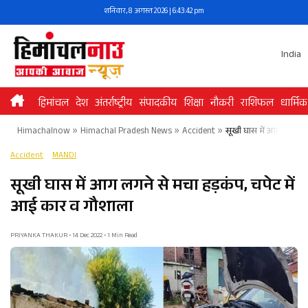
Skip
शनिवार, 8 अगस्त 2026 | 6:43:42 pm
to
content
India
हिमांचल
देश
अंतर्राष्ट्रीय
संपादकीय
शिक्षा
नौकरी
राशिफल
धार्मिक
Himachalnow
»
Himachal Pradesh News
»
Accident
»
सूखी घास में आग लगने स
Accident
MANDI
सूखी घास में आग लगने से मचा हड़कंप, चपेट में
आई कार व गौशाला
PRIYANKA THAKUR • 14 Dec 2022 • 1 Min Read