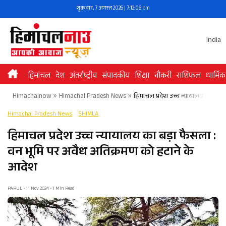
Skip
शुक्रवार, 7 अगस्त 2026 | 7:12:06 pm
to
content
India
हिमांचल
देश
अंतर्राष्ट्रीय
संपादकीय
शिक्षा
नौकरी
राशिफल
धार्मिक
Himachalnow
»
Himachal Pradesh News
»
हिमाचल प्रदेश उच्च न्यायालय का बड़
Himachal Pradesh News
SHIMLA
हिमाचल प्रदेश उच्च न्यायालय का बड़ा फैसला :
वन भूमि पर अवैध अतिक्रमण को हटाने के
आदेश
PARUL • 11 Nov 2024 • 1 Min Read