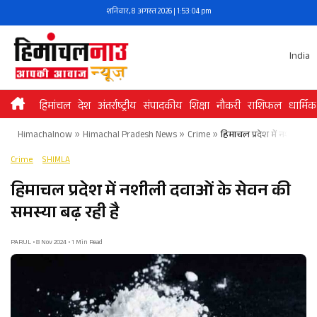
Skip
शनिवार, 8 अगस्त 2026 | 1:53:04 pm
to
content
India
हिमांचल
देश
अंतर्राष्ट्रीय
संपादकीय
शिक्षा
नौकरी
राशिफल
धार्मिक
Himachalnow
»
Himachal Pradesh News
»
Crime
»
हिमाचल प्रदेश में नशीली दव
Crime
SHIMLA
हिमाचल प्रदेश में नशीली दवाओं के सेवन की
समस्या बढ़ रही है
PARUL • 8 Nov 2024 • 1 Min Read