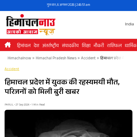
Skip
गुरुवार, 6 अगस्त 2026 | 2:46:52 am
to
content
India
हिमांचल
देश
अंतर्राष्ट्रीय
संपादकीय
शिक्षा
नौकरी
राशिफल
धार्मिक
Himachalnow
»
Himachal Pradesh News
»
Accident
»
हिमाचल प्रदेश में युवक 
Accident
हिमाचल प्रदेश में युवक की रहस्यमयी मौत,
परिजनों को मिली बुरी खबर
PARUL • 27 Sep 2024 • 1 Min Read