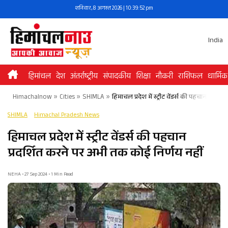
Skip
शनिवार, 8 अगस्त 2026 | 10:39:52 pm
to
content
India
हिमांचल
देश
अंतर्राष्ट्रीय
संपादकीय
शिक्षा
नौकरी
राशिफल
धार्मिक
Himachalnow
»
Cities
»
SHIMLA
»
हिमाचल प्रदेश में स्ट्रीट वेंडर्स की पहचान प्रदर
SHIMLA
Himachal Pradesh News
हिमाचल प्रदेश में स्ट्रीट वेंडर्स की पहचान
प्रदर्शित करने पर अभी तक कोई निर्णय नहीं
NEHA • 27 Sep 2024 • 1 Min Read