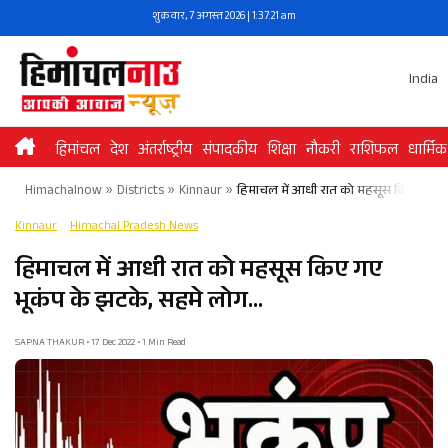
Skip
शुक्रवार, 7 अगस्त 2026 | 1:37:21 am
to
content
India
हिमांचल
देश
अंतर्राष्ट्रीय
संपादकीय
शिक्षा
नौकरी
राशिफल
धार्मिक
Himachalnow
»
Districts
»
Kinnaur
»
हिमाचल में आधी रात को महसूस किए गए भू
Kinnaur
Himachal Pradesh News
हिमाचल में आधी रात को महसूस किए गए
भूकंप के झटके, सहमे लोग…
SAPNA THAKUR • 17 Dec 2022 • 1 Min Read