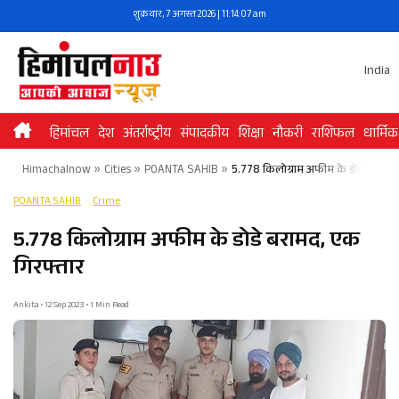
Skip
शुक्रवार, 7 अगस्त 2026 | 11:14:07 am
to
content
India
हिमांचल
देश
अंतर्राष्ट्रीय
संपादकीय
शिक्षा
नौकरी
राशिफल
धार्मिक
Himachalnow
»
Cities
»
POANTA SAHIB
»
5.778 किलोग्राम अफीम के डोडे बरामद,
POANTA SAHIB
Crime
5.778 किलोग्राम अफीम के डोडे बरामद, एक
गिरफ्तार
Ankita • 12 Sep 2023 • 1 Min Read