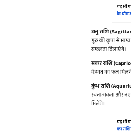
यह भी पढ़
के बीच ज
धनु राशि (Sagitta
गुरु की कृपा से भाग
सफलता दिलाएंगे।
मकर राशि (Capric
मेहनत का फल मिलने का 
कुंभ राशि (Aquari
रचनात्मकता और नए विच
मिलेंगे।
यह भी पढ़
का राश