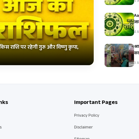
5 A
Aa
जान
4 A
श्
िस राशि पर रहेगी गुरु और विष्णु कृपा,
का
3 A
nks
Important Pages
Privacy Policy
s
Disclaimer