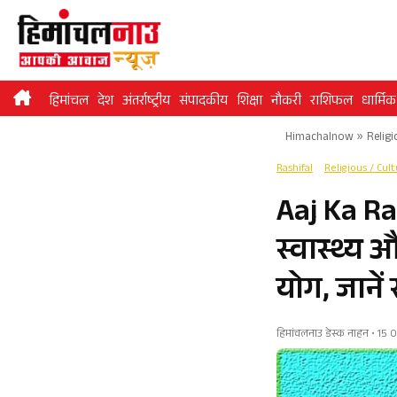
Skip
to
content
हिमांचल
देश
अंतर्राष्ट्रीय
संपादकीय
शिक्षा
नौकरी
राशिफल
धार्मिक
Himachalnow
»
Religi
Rashifal
Religious / Cul
Aaj Ka Ra
स्वास्थ्य 
योग, जाने
हिमांचलनाउ डेस्क नाहन • 15