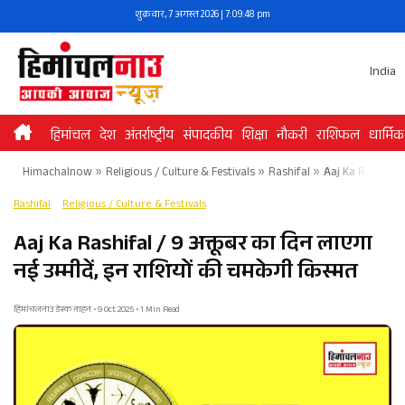
Skip
शुक्रवार, 7 अगस्त 2026 | 7:09:48 pm
to
content
India
हिमांचल
देश
अंतर्राष्ट्रीय
संपादकीय
शिक्षा
नौकरी
राशिफल
धार्मिक
Himachalnow
»
Religious / Culture & Festivals
»
Rashifal
»
Aaj Ka Rashifal /
Rashifal
Religious / Culture & Festivals
Aaj Ka Rashifal / 9 अक्तूबर का दिन लाएगा
नई उम्मीदें, इन राशियों की चमकेगी किस्मत
हिमांचलनाउ डेस्क नाहन • 9 Oct 2025 • 1 Min Read