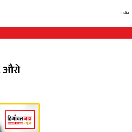
India
, औरो