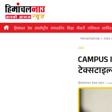
Skip
to
content
हिमांचल
देश
अंतर्राष्ट्रीय
संपादकीय
शिक्षा
नौकरी
राशिफल
धार्मिक
Himachalnow
»
Jobs
Jobs
CAMPUS IN
टेक्सटाइल्
हिमांचलनाउ डेस्क नाहन • 1 J