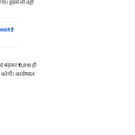
एगा। इसमें भी वही
सकते हैं
ाद बढ़कर ₹12,818 हो
 करेगी। कार्यस्थल