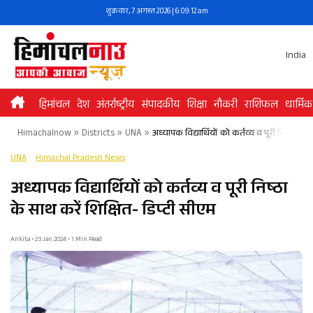
Skip
शुक्रवार, 7 अगस्त 2026 | 6:09:12 am
to
content
India
हिमांचल
देश
अंतर्राष्ट्रीय
संपादकीय
शिक्षा
नौकरी
राशिफल
धार्मिक
Himachalnow
»
Districts
»
UNA
»
अध्यापक विद्यार्थियों को कर्तव्य व पूरी निष्ठा के 
UNA
Himachal Pradesh News
अध्यापक विद्यार्थियों को कर्तव्य व पूरी निष्ठा
के साथ करें शिक्षित- डिप्टी सीएम
Ankita • 23 Jan 2024 • 1 Min Read