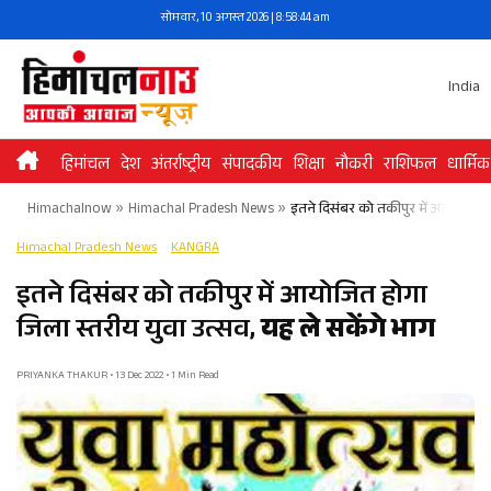
Skip
सोमवार, 10 अगस्त 2026 | 8:58:44 am
to
content
India
हिमांचल
देश
अंतर्राष्ट्रीय
संपादकीय
शिक्षा
नौकरी
राशिफल
धार्मिक
Himachalnow
»
Himachal Pradesh News
»
इतने दिसंबर को तकीपुर में आयोजित हो
Himachal Pradesh News
KANGRA
इतने दिसंबर को तकीपुर में आयोजित होगा
जिला स्तरीय युवा उत्सव,
यह ले सकेंगे भाग
PRIYANKA THAKUR • 13 Dec 2022 • 1 Min Read