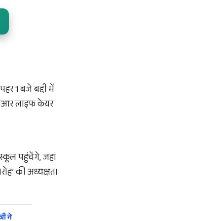
र 1 बजे बद्दी में
ीएसआर लाइफ केयर
ल पहुंचेंगे, जहां
ोह’ की अध्यक्षता
री ने