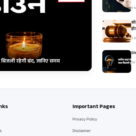
9 M
सो
हो
3 M
Sh
िए बिजली रहेगी बंद, जानिए समय
28 
nks
Important Pages
Privacy Policy
s
Disclaimer