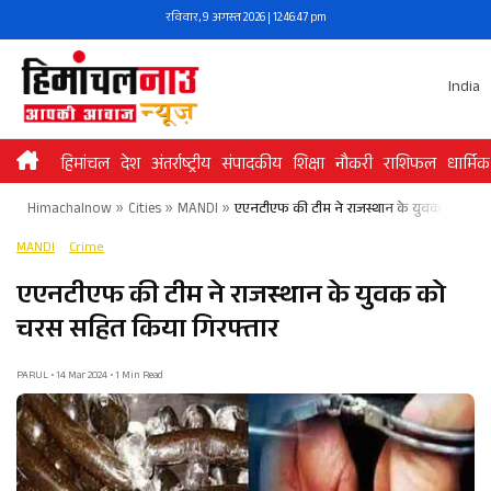
Skip
रविवार, 9 अगस्त 2026 | 12:46:47 pm
to
content
India
हिमांचल
देश
अंतर्राष्ट्रीय
संपादकीय
शिक्षा
नौकरी
राशिफल
धार्मिक
Himachalnow
»
Cities
»
MANDI
»
एएनटीएफ की टीम ने राजस्थान के युवक को चरस
MANDI
Crime
एएनटीएफ की टीम ने राजस्थान के युवक को
चरस सहित किया गिरफ्तार
PARUL • 14 Mar 2024 • 1 Min Read