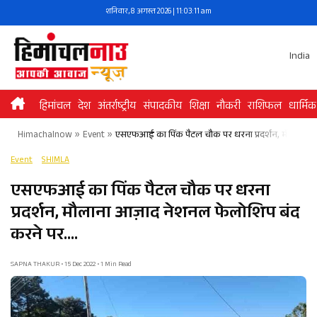
Skip
शनिवार, 8 अगस्त 2026 | 11:03:11 am
to
content
India
हिमांचल
देश
अंतर्राष्ट्रीय
संपादकीय
शिक्षा
नौकरी
राशिफल
धार्मिक
Himachalnow
»
Event
»
एसएफआई का पिंक पैटल चौक पर धरना प्रदर्शन, मौलाना आ
Event
SHIMLA
एसएफआई का पिंक पैटल चौक पर धरना
प्रदर्शन, मौलाना आज़ाद नेशनल फेलोशिप बंद
करने पर….
SAPNA THAKUR • 15 Dec 2022 • 1 Min Read