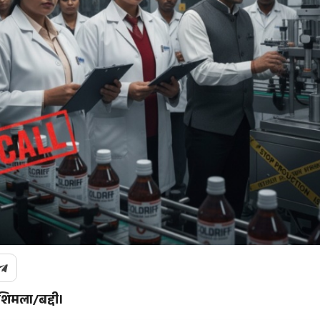
शिमला/बद्दी।