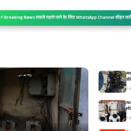
⚡ Breaking News सबसे पहले पाने के लिए WhatsApp Channel जॉइन करें
ना
क
7 A
ND
मौ
7 A