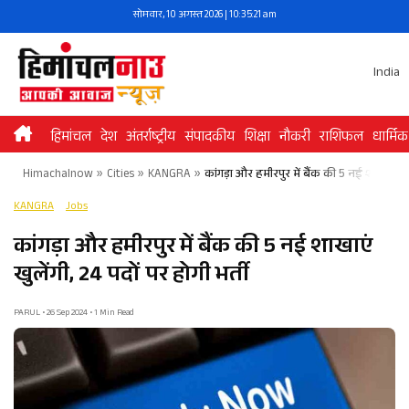
Skip
सोमवार, 10 अगस्त 2026 | 10:35:21 am
to
content
India
हिमांचल
देश
अंतर्राष्ट्रीय
संपादकीय
शिक्षा
नौकरी
राशिफल
धार्मिक
Himachalnow
»
Cities
»
KANGRA
»
कांगड़ा और हमीरपुर में बैंक की 5 नई शाखाएं खुले
KANGRA
Jobs
कांगड़ा और हमीरपुर में बैंक की 5 नई शाखाएं
खुलेंगी, 24 पदों पर होगी भर्ती
PARUL • 26 Sep 2024 • 1 Min Read