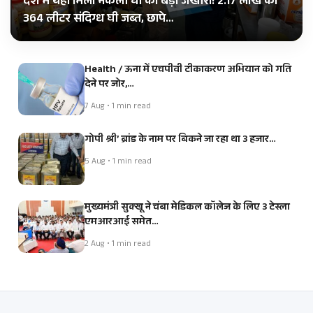
देश में यहां मिला नकली घी का बड़ा जखीरा! 2.17 लाख का
364 लीटर संदिग्ध घी जब्त, छापे…
Health / ऊना में एचपीवी टीकाकरण अभियान को गति
देने पर जोर,…
7 Aug • 1 min read
गोपी श्री’ ब्रांड के नाम पर बिकने जा रहा था 3 हजार…
5 Aug • 1 min read
मुख्यमंत्री सुक्खू ने चंबा मेडिकल कॉलेज के लिए 3 टेस्ला
एमआरआई समेत…
2 Aug • 1 min read