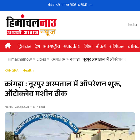
Skip
रविवार, 9 अगस्त 2026 | 4:56:41 am
to
content
India
हिमांचल
देश
अंतर्राष्ट्रीय
संपादकीय
शिक्षा
नौकरी
राशिफल
धार्मिक
Himachalnow
»
Cities
»
KANGRA
»
कांगड़ा : नूरपुर अस्पताल में ऑपरेशन शुरू, ऑ
KANGRA
Health
कांगड़ा : नूरपुर अस्पताल में ऑपरेशन शुरू,
ऑटोक्लेव मशीन ठीक
NEHA • 24 Sep 2024 • 1 Min Read