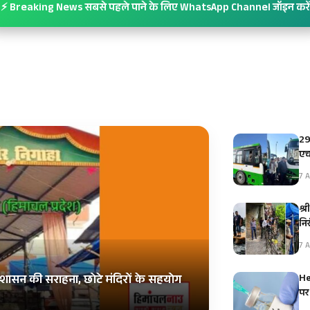
⚡ Breaking News सबसे पहले पाने के लिए WhatsApp Channel जॉइन करें
29
एच
7 A
श्र
नि
7 A
He
शासन की सराहना, छोटे मंदिरों के सहयोग
पर