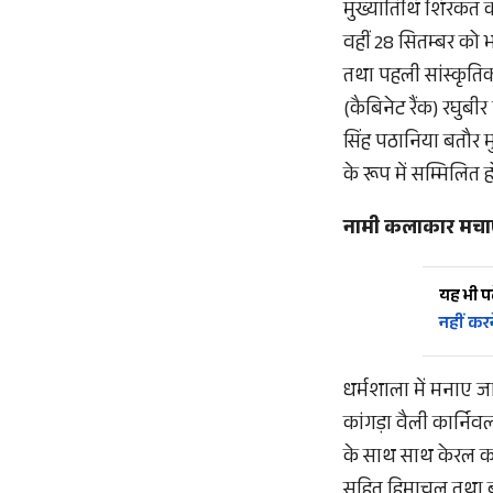
मुख्यातिथि शिरकत करते
वहीं 28 सितम्बर को भव
तथा पहली सांस्कृतिक 
(कैबिनेट रैंक) रघुबीर
सिंह पठानिया बतौर मु
के रूप में सम्मिलित ह
नामी कलाकार मचा
यह भी पढ़
नहीं कर
धर्मशाला में मनाए जा
कांगड़ा वैली कार्निवल
के साथ साथ केरल का 
सहित हिमाचल तथा बा