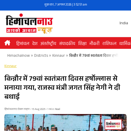
Skip
शुक्रवार, 7 अगस्त 2026 | 3:52:51 am
to
content
India
हिमांचल
देश
अंतर्राष्ट्रीय
संपादकीय
शिक्षा
नौकरी
राशिफल
धार्मिक
Himachalnow
»
Districts
»
Kinnaur
»
किन्नौर में 79वां स्वतंत्रता दिवस हर्षोल्लास 
Kinnaur
किन्नौर में 79वां स्वतंत्रता दिवस हर्षोल्लास से
मनाया गया, राजस्व मंत्री जगत सिंह नेगी ने दी
बधाई
हिमांचलनाउ डेस्क नाहन • 15 Aug 2025 • 1 Min Read