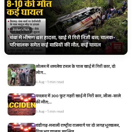
Editor's Pick
चंबा में भीषण बस हादसा, खाई में गिरी निजी बस; चालक-
परिचालक समेत कई यात्रियों की मौत, कई घायल
सोलन में शमलेच टनल के पास खाई में गिरी कार, दो
लोग…
6 Aug • 1 min read
पच्छाद में 300 फुट गहरी खाई में गिरी कार, जीजा-साले
की मौत;…
5 Aug • 1 min read
चंडीगढ़-मनाली राष्ट्रीय राजमार्ग पर दो जगह भूस्खलन,