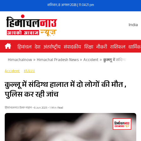
Skip
शनिवार, 8 अगस्त 2026 | 11:04:21 pm
to
content
India
हिमांचल
देश
अंतर्राष्ट्रीय
संपादकीय
शिक्षा
नौकरी
राशिफल
धार्मिक
Himachalnow
»
Himachal Pradesh News
»
Accident
»
कुल्लू में संदिग्ध हालात 
Accident
KULLU
कुल्लू में संदिग्ध हालात में दो लोगों की मौत ,
पुलिस कर रही जांच
हिमांचलनाउ डेस्क नाहन • 6 Jun 2025 • 1 Min Read