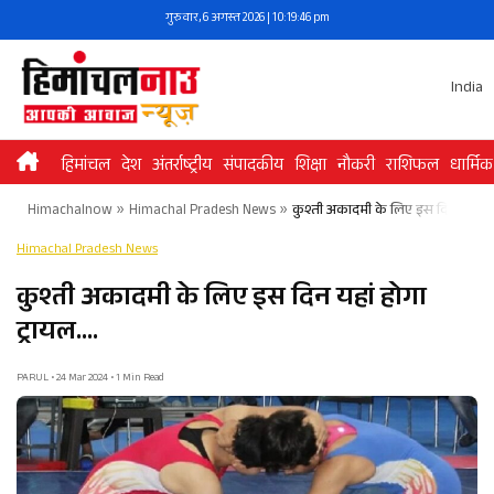
Skip
गुरुवार, 6 अगस्त 2026 | 10:19:46 pm
to
content
India
हिमांचल
देश
अंतर्राष्ट्रीय
संपादकीय
शिक्षा
नौकरी
राशिफल
धार्मिक
Himachalnow
»
Himachal Pradesh News
»
कुश्ती अकादमी के लिए इस दिन यहां हो
Himachal Pradesh News
कुश्ती अकादमी के लिए इस दिन यहां होगा
ट्रायल….
PARUL • 24 Mar 2024 • 1 Min Read