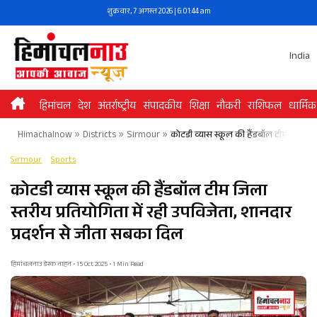
Skip
शुक्रवार, 7 अगस्त 2026 | 6:01:44 am
to
content
India
हिमांचल
देश
अंतर्राष्ट्रीय
संपादकीय
शिक्षा
नौकरी
राशिफल
धार्मिक
Himachalnow
»
Districts
»
Sirmour
»
कोटडी व्यास स्कूल की हैंडबॉल टीम जिला स्त
Sirmour
Sports
कोटडी व्यास स्कूल की हैंडबॉल टीम जिला
स्तरीय प्रतियोगिता में रही उपविजेता, शानदार
प्रदर्शन से जीता सबका दिल
हिमांचलनाउ डेस्क नाहन • 15 Oct 2025 • 1 Min Read