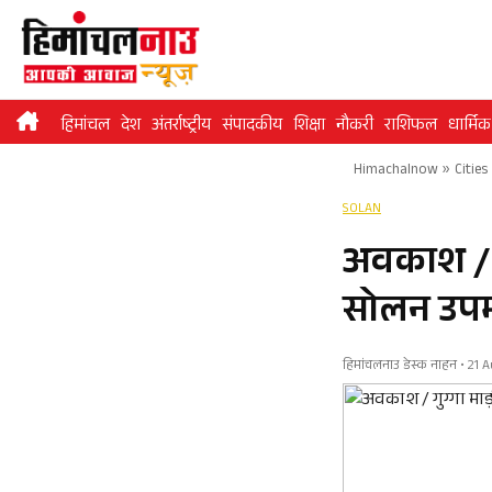
Skip
to
content
हिमांचल
देश
अंतर्राष्ट्रीय
संपादकीय
शिक्षा
नौकरी
राशिफल
धार्मिक
Himachalnow
»
Cities
SOLAN
अवकाश / ग
सोलन उपम
हिमांचलनाउ डेस्क नाहन • 21