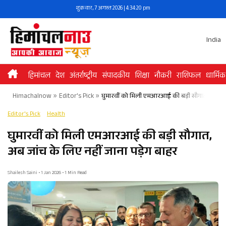
Skip
शुक्रवार, 7 अगस्त 2026 | 4:34:21 pm
to
content
India
हिमांचल
देश
अंतर्राष्ट्रीय
संपादकीय
शिक्षा
नौकरी
राशिफल
धार्मिक
Himachalnow
»
Editor's Pick
»
घुमारवीं को मिली एमआरआई की बड़ी सौगात, अब जांच
Editor's Pick
Health
घुमारवीं को मिली एमआरआई की बड़ी सौगात,
अब जांच के लिए नहीं जाना पड़ेग बाहर
Shailesh Saini • 1 Jan 2026 • 1 Min Read