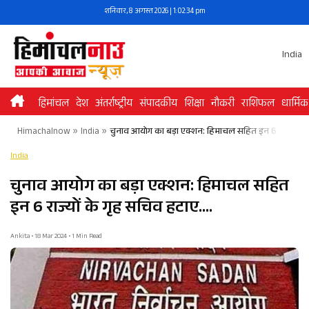
Skip
शनिवार, 8 अगस्त 2026 | 1:02:34 pm
to
content
India
हिमांचल
देश
अंतर्राष्ट्रीय
संपादकीय
शिक्षा
नौकरी
राशिफल
धार्मिक
Himachalnow
»
India
»
चुनाव आयोग का बड़ा एक्शन: हिमाचल सहित इन 6 राज्यों के
India
चुनाव आयोग का बड़ा एक्शन: हिमाचल सहित
इन 6 राज्यों के गृह सचिव हटाए….
Ankita • 18 Mar 2024 • 1 Min Read