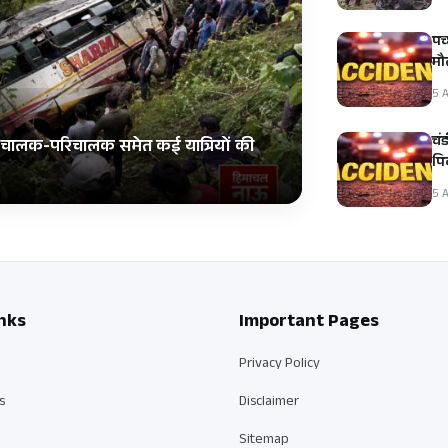
पच
मौ
5 A
चं
स; चालक-परिचालक समेत कई यात्रियों की
पि
5 A
nks
Important Pages
Privacy Policy
s
Disclaimer
Sitemap