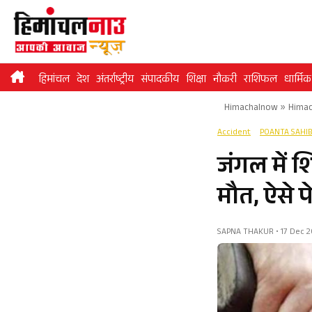
Skip
to
content
हिमांचल
देश
अंतर्राष्ट्रीय
संपादकीय
शिक्षा
नौकरी
राशिफल
धार्मिक
Himachalnow
»
Himac
Accident
POANTA SAHI
जंगल में 
मौत, ऐसे
SAPNA THAKUR • 17 Dec 20