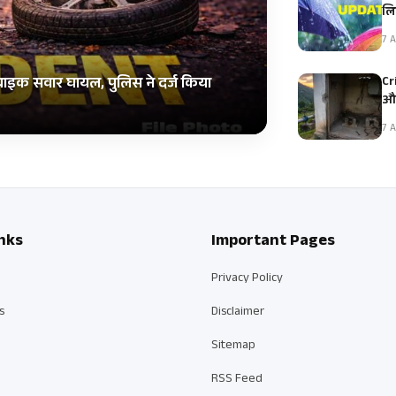
ल
7 A
Cr
 बाइक सवार घायल, पुलिस ने दर्ज किया
और
7 A
nks
Important Pages
Privacy Policy
s
Disclaimer
Sitemap
RSS Feed