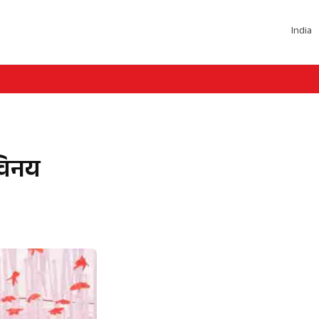
India
 विनय