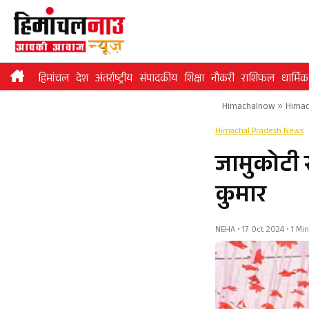
Skip
to
content
हिमांचल
देश
अंतर्राष्ट्रीय
संपादकीय
शिक्षा
नौकरी
राशिफल
धार्मिक
Himachalnow
»
Himac
Himachal Pradesh News
जामुकोटी 
कुमार
NEHA • 17 Oct 2024 • 1 Mi