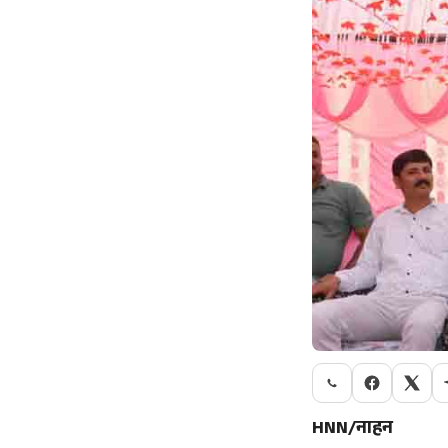
HNN/नाहन