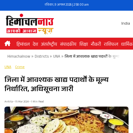
Skip
रविवार, 9 अगस्त 2026 | 2:58:01 am
to
content
India
हिमांचल
देश
अंतर्राष्ट्रीय
संपादकीय
शिक्षा
नौकरी
राशिफल
धार्मिक
Himachalnow
»
Districts
»
UNA
»
जिला में आवश्यक खाद्य पदार्थों के मूल्य निर्धार
UNA
Crime
जिला में आवश्यक खाद्य पदार्थों के मूल्य
निर्धारित, अधिसूचना जारी
Ankita • 15 Mar 2024 • 1 Min Read