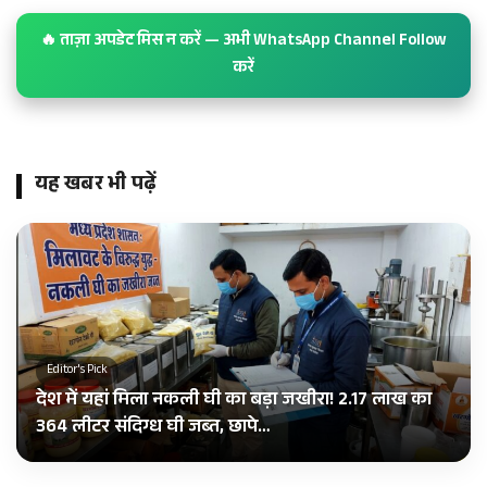
🔥 ताज़ा अपडेट मिस न करें — अभी WhatsApp Channel Follow
करें
यह खबर भी पढ़ें
Editor's Pick
देश में यहां मिला नकली घी का बड़ा जखीरा! 2.17 लाख का
364 लीटर संदिग्ध घी जब्त, छापे…