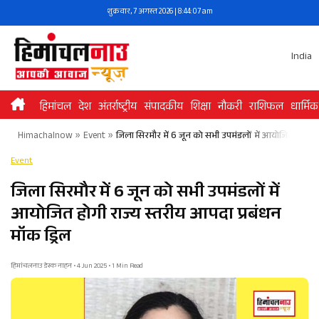
Skip
शुक्रवार, 7 अगस्त 2026 | 8:44:08 am
to
content
India
हिमांचल
देश
अंतर्राष्ट्रीय
संपादकीय
शिक्षा
नौकरी
राशिफल
धार्मिक
Himachalnow
»
Event
»
जिला सिरमौर में 6 जून को सभी उपमंडलों में आयोजित होगी रा
Event
जिला सिरमौर में 6 जून को सभी उपमंडलों में
आयोजित होगी राज्य स्तरीय आपदा प्रबंधन
मॉक ड्रिल
हिमांचलनाउ डेस्क नाहन • 4 Jun 2025 • 1 Min Read