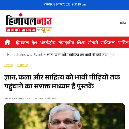
Skip
शनिवार, 8 अगस्त 2026 | 9:31:11 pm
to
content
India
हिमांचल
देश
अंतर्राष्ट्रीय
संपादकीय
शिक्षा
नौकरी
राशिफल
धार्मिक
Himachalnow
»
Event
»
ज्ञान, कला और साहित्य को भावी पीढ़ियों तक पहुंचाने का सशक्
Event
SHIMLA
ज्ञान, कला और साहित्य को भावी पीढ़ियों तक
पहुंचाने का सशक्त माध्यम है पुस्तकें
PRIYANKA THAKUR • 17 Dec 2022 • 1 Min Read