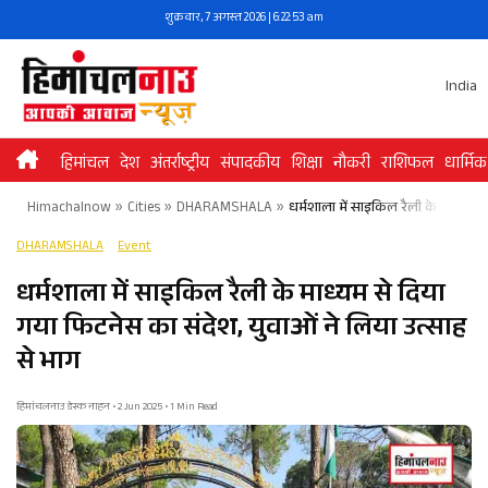
Skip
शुक्रवार, 7 अगस्त 2026 | 6:22:53 am
to
content
India
हिमांचल
देश
अंतर्राष्ट्रीय
संपादकीय
शिक्षा
नौकरी
राशिफल
धार्मिक
Himachalnow
»
Cities
»
DHARAMSHALA
»
धर्मशाला में साइकिल रैली के माध्यम स
DHARAMSHALA
Event
धर्मशाला में साइकिल रैली के माध्यम से दिया
गया फिटनेस का संदेश, युवाओं ने लिया उत्साह
से भाग
हिमांचलनाउ डेस्क नाहन • 2 Jun 2025 • 1 Min Read