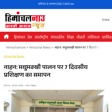
Skip
शनिवार, 8 अगस्त 2026 | 1:24:48 pm
to
content
India
हिमांचल
देश
अंतर्राष्ट्रीय
संपादकीय
शिक्षा
नौकरी
राशिफल
धार्मिक
Himachalnow
»
Himachal News
»
नाहन: मधुमक्खी पालन पर 7 दिवसीय प्रशिक्षण 
Himachal News
नाहन: मधुमक्खी पालन पर 7 दिवसीय
प्रशिक्षण का समापन
NEHA • 20 Oct 2024 • 1 Min Read