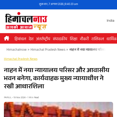
Skip
शुक्रवार, 7 अगस्त 2026 | 8:40:21 am
to
content
India
हिमांचल
देश
अंतर्राष्ट्रीय
संपादकीय
शिक्षा
नौकरी
राशिफल
धार्मिक
Himachalnow
»
Himachal Pradesh News
»
नाहन में नया न्यायालय परिसर और आव
Himachal Pradesh News
नाहन में नया न्यायालय परिसर और आवासीय
भवन बनेगा, कार्यवाहक मुख्य न्यायाधीश ने
रखी आधारशिला
PARUL • 19 Nov 2024 • 1 Min Read