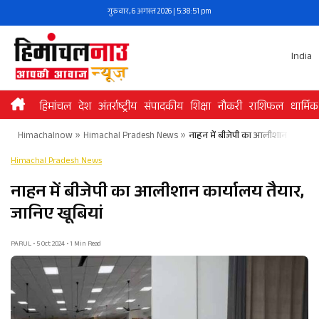
Skip
गुरुवार, 6 अगस्त 2026 | 5:38:51 pm
to
content
India
हिमांचल
देश
अंतर्राष्ट्रीय
संपादकीय
शिक्षा
नौकरी
राशिफल
धार्मिक
Himachalnow
»
Himachal Pradesh News
»
नाहन में बीजेपी का आलीशान कार्यालय 
Himachal Pradesh News
नाहन में बीजेपी का आलीशान कार्यालय तैयार,
जानिए खूबियां
PARUL • 5 Oct 2024 • 1 Min Read